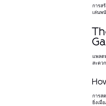
การสร้
เล่นพ
Th
Ga
แพลตฟอ
สะดวกแ
How
การสต
ยิ่งเม