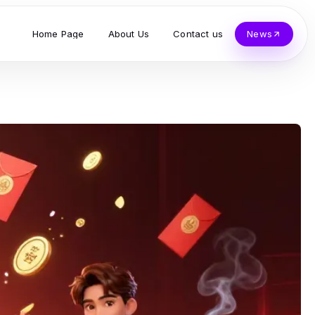
Home Page
About Us
Contact us
News