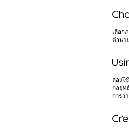
Cho
เลือกภ
ตำนานเ
Usi
ลองใช
กลยุทธ
การวา
Cre