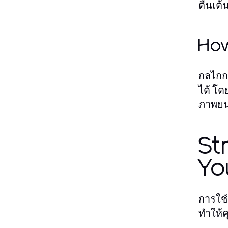
ตื่นเต
How
กลไกก
ได้ โ
ภาพยนต
St
Yo
การใช้
ทำให้ค