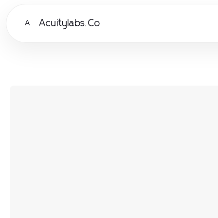
Acuitylabs.Co
A