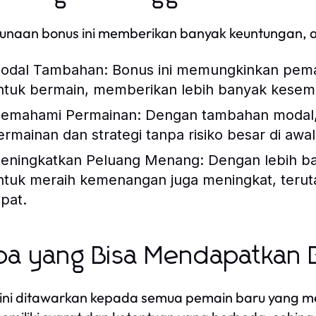
naan bonus ini memberikan banyak keuntungan, an
odal Tambahan:
Bonus ini memungkinkan pemai
ntuk bermain, memberikan lebih banyak kese
emahami Permainan:
Dengan tambahan modal, 
ermainan dan strategi tanpa risiko besar di awal
eningkatkan Peluang Menang:
Dengan lebih b
ntuk meraih kemenangan juga meningkat, terut
epat.
pa yang Bisa Mendapatkan
ini ditawarkan kepada semua pemain baru yang men