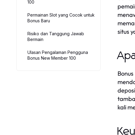
100
pemai
menawa
Permainan Slot yang Cocok untuk
Bonus Baru
memaha
situs 
Risiko dan Tanggung Jawab
Bermain
Ulasan Pengalaman Pengguna
Apa
Bonus New Member 100
Bonus 
mendaf
deposi
tambah
kali m
Keu