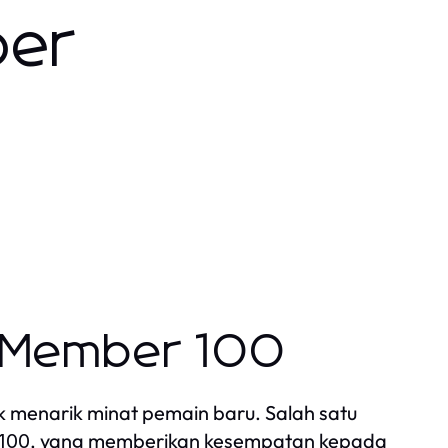
ber
i
 Member 100
k menarik minat pemain baru. Salah satu
, yang memberikan kesempatan kepada
100