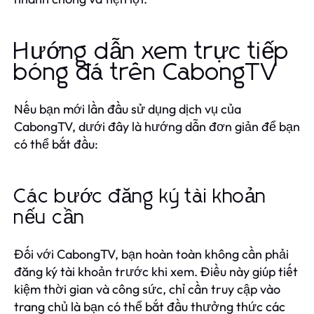
Hướng dẫn xem trực tiếp
bóng đá trên CabongTV
Nếu bạn mới lần đầu sử dụng dịch vụ của
CabongTV, dưới đây là hướng dẫn đơn giản để bạn
có thể bắt đầu:
Các bước đăng ký tài khoản
nếu cần
Đối với CabongTV, bạn hoàn toàn không cần phải
đăng ký tài khoản trước khi xem. Điều này giúp tiết
kiệm thời gian và công sức, chỉ cần truy cập vào
trang chủ là bạn có thể bắt đầu thưởng thức các