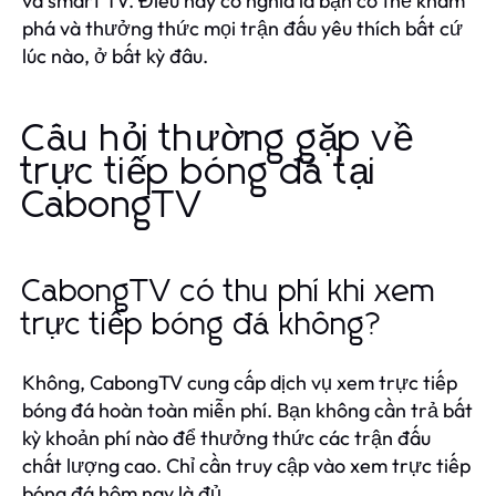
và smart TV. Điều này có nghĩa là bạn có thể khám
phá và thưởng thức mọi trận đấu yêu thích bất cứ
lúc nào, ở bất kỳ đâu.
Câu hỏi thường gặp về
trực tiếp bóng đá tại
CabongTV
CabongTV có thu phí khi xem
trực tiếp bóng đá không?
Không, CabongTV cung cấp dịch vụ xem trực tiếp
bóng đá hoàn toàn miễn phí. Bạn không cần trả bất
kỳ khoản phí nào để thưởng thức các trận đấu
chất lượng cao. Chỉ cần truy cập vào xem trực tiếp
bóng đá hôm nay là đủ.