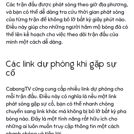
Các trận đấu được phát sóng theo giờ địa phương,
và bạn có thể dễ dàng tra cứu thời gian phát sóng
của từng trận để không bỏ lỡ bất kỳ giây phút nào.
Điều này giúp cho những người hâm mộ bóng đá có
thể lên kế hoạch cho việc theo dõi trận đấu của
mình một cách dễ dàng.
Các link dự phòng khi gặp sự
cố
CabongTV cũng cung cấp nhiều link dự phòng cho
mỗi trận đấu. Điều này có nghĩa là nếu một link
phát sóng gặp sự cố, bạn có thể nhanh chóng
chuyển sang link khác mà không bị bỏ lỡ bất kỳ pha
bóng nào. Đây là một tính năng rất hữu ích cho
những ai luôn muốn truy cập thông tin một cách
nhanh chóng và tiện lợi.