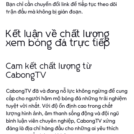
Bạn chỉ cần chuyển đổi link để tiếp tục theo dõi
trận đấu mà không bị gián đoạn.
Kết luận về chất lượng
xem bóng đá trực tiếp
Cam kết chất lượng từ
CabongTV
CabongTV đã và đang nỗ lực không ngừng để cung
cấp cho người hâm mộ bóng đá những trải nghiệm
tuyệt vời nhất. Với độ ổn định cao trong chất
lượng hình ảnh, âm thanh sống động và đội ngũ
bình luận viên chuyên nghiệp, CabongTV xứng
đáng là địa chỉ hàng đầu cho những ai yêu thích