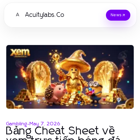
Acuitylabs.Co
A
News
Gambling
-
May 7, 2026
Bảng Cheat Sheet về